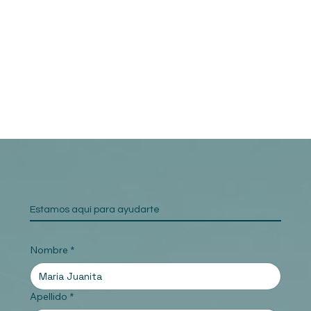
Estamos aquí para ayudarte
Nombre
*
Apellido
*