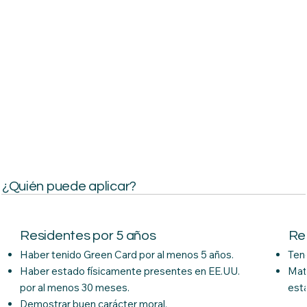
¿Quién puede aplicar?
Residentes por 5 años
Re
Haber tenido Green Card por al menos 5 años.
Tene
Haber estado físicamente presentes en EE.UU.
Matr
por al menos 30 meses.
est
Demostrar buen carácter moral.