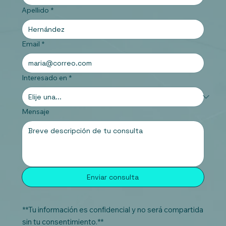
Apellido
*
Email
*
Interesado en
*
Mensaje
Enviar consulta
**Tu información es confidencial y no será compartida
sin tu consentimiento.**