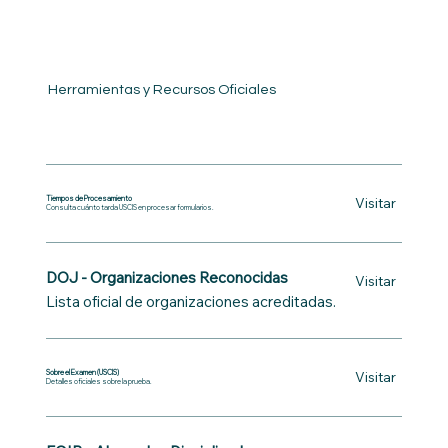
Herramientas y Recursos Oficiales
Tiempos de Procesamiento
Visitar
Consulta cuánto tarda USCIS en procesar formularios.
DOJ - Organizaciones Reconocidas
Visitar
Lista oficial de organizaciones acreditadas.
Sobre el Examen (USCIS)
Visitar
Detalles oficiales sobre la prueba.