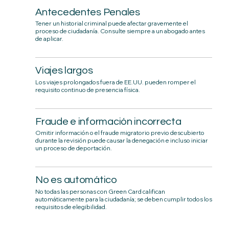
Antecedentes Penales
Tener un historial criminal puede afectar gravemente el
proceso de ciudadanía. Consulte siempre a un abogado antes
de aplicar.
Viajes largos
Los viajes prolongados fuera de EE.UU. pueden romper el
requisito continuo de presencia física.
Fraude e información incorrecta
Omitir información o el fraude migratorio previo descubierto
durante la revisión puede causar la denegación e incluso iniciar
un proceso de deportación.
No es automático
No todas las personas con Green Card califican
automáticamente para la ciudadanía; se deben cumplir todos los
requisitos de elegibilidad.